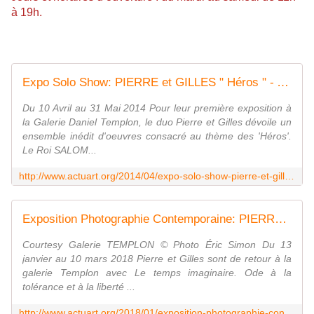
à 19h.
Expo Solo Show: PIERRE et GILLES " Héros " - ACTUART by Eric SIMON
Du 10 Avril au 31 Mai 2014 Pour leur première exposition à
la Galerie Daniel Templon, le duo Pierre et Gilles dévoile un
ensemble inédit d'oeuvres consacré au thème des 'Héros'.
Le Roi SALOM...
http://www.actuart.org/2014/04/expo-solo-show-pierre-et-gilles-heros.html
Exposition Photographie Contemporaine: PIERRE et GILLES " Le temps Imaginaire " - ACTUART by Eric SIMON
Courtesy Galerie TEMPLON © Photo Éric Simon Du 13
janvier au 10 mars 2018 Pierre et Gilles sont de retour à la
galerie Templon avec Le temps imaginaire. Ode à la
tolérance et à la liberté ...
http://www.actuart.org/2018/01/exposition-photographie-contemporaine-pierre-et-gilles-le-temps-imaginaire.html