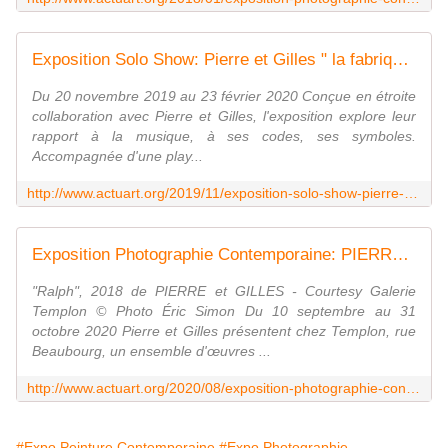
Exposition Solo Show: Pierre et Gilles " la fabrique des idoles " - ACTUART by Eric SIMON
Du 20 novembre 2019 au 23 février 2020 Conçue en étroite
collaboration avec Pierre et Gilles, l'exposition explore leur
rapport à la musique, à ses codes, ses symboles.
Accompagnée d'une play...
http://www.actuart.org/2019/11/exposition-solo-show-pierre-et-gilles-la-fabrique-des-idoles.html
Exposition Photographie Contemporaine: PIERRE et GILLES " Errances immobiles " - ACTUART by Eric SIMON
"Ralph", 2018 de PIERRE et GILLES - Courtesy Galerie
Templon © Photo Éric Simon Du 10 septembre au 31
octobre 2020 Pierre et Gilles présentent chez Templon, rue
Beaubourg, un ensemble d'œuvres ...
http://www.actuart.org/2020/08/exposition-photographie-contemporaine-pierre-et-gilles-errances-immobiles.html
#Expo Peinture Contemporaine
#Expo Photographie