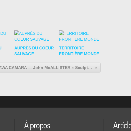
U
AUPRÈS DU COEUR
TERRITOIRE
SAUVAGE
FRONTIÈRE MONDE
Seyni AWA CAMARA — John McALLISTER « Sculpting Earth, Painting Sensations »
À propos
Articl