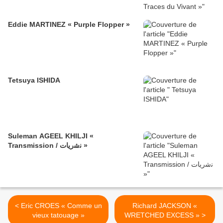
Eddie MARTINEZ « Purple Flopper »
Tetsuya ISHIDA
Suleman AGEEL KHILJI «
Transmission / ﻧﺷرﯾﺎت »
< Eric CROES « Comme un
Richard JACKSON «
vieux tatouage »
WRETCHED EXCESS » >