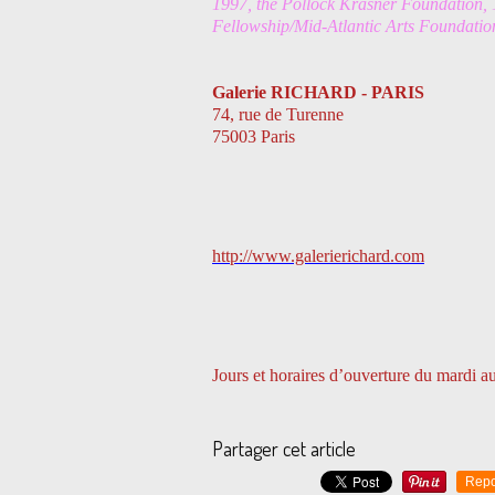
1997, the Pollock Krasner Foundation, 
Fellowship/Mid-Atlantic Arts Foundatio
Galerie RICHARD - PARIS
74, rue de Turenne
75003 Paris
http://www.galerierichard.com
Jours et horaires d’ouverture du mardi a
Partager cet article
Repo