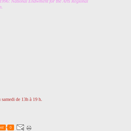
1996: National Endwment for the Arts Regional
n.
u samedi de 13h à 19 h.
st
0