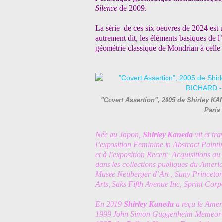
Silence
de 2009.
La série de ces six oeuvres de 2024 est u
autrement dit, les éléments basiques de 
géométrie classique de Mondrian à celle o
"Covert Assertion", 2005 de Shirley KAN
Paris
Née au Japon,
Shirley Kaneda
vit et tr
l’exposition Feminine in Abstract Paint
et à l’exposition Recent Acquisitions a
dans les collections publiques du Amer
Musée Neuberger d’Art , Suny
Princeto
Arts, Saks Fifth Avenue Inc, Sprint Cor
En 2019
Shirley Kaneda
a reçu le Ame
1999 John Simon Guggenheim Memeorial