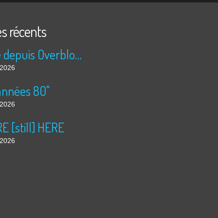
es récents
Publié depuis Overblog et Facebook
t 2026
années 80"
t 2026
 [still] HERE
t 2026