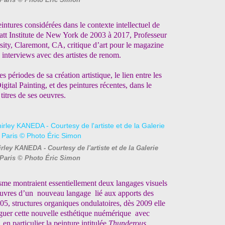
Paris © Photo Éric Simon
eintures considérées dans le contexte intellectuel de
Pratt Institute de New York de 2003 à 2017, Professeur
ty, Claremont, CA, critique d’art pour le magazine
interviews avec des artistes de renom.
tes périodes de sa création artistique, le lien entre les
ital Painting, et des peintures récentes, dans le
itres de ses oeuvres.
rley KANEDA - Courtesy de l'artiste et de la Galerie
Paris © Photo Éric Simon
sme montraient essentiellement deux langages visuels
oeuvres d’un nouveau langage lié aux apports des
5, structures organiques ondulatoires, dès 2009 elle
loguer cette nouvelle esthétique nuémérique avec
n particulier la peinture intitulée
Thunderous