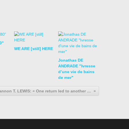
0"
WE ARE [still] HERE
Jonathas DE
ANDRADE "Ivresse
d’une vie de bains
de mer"
Shannon T. LEWIS: « One return led to another - Retour Perpétuel »