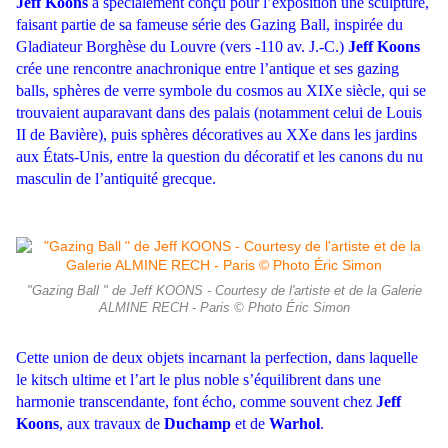
Jeff Koons
a spécialement conçu pour l’exposition une sculpture,
faisant partie de sa fameuse série des Gazing Ball, inspirée du
Gladiateur Borghèse du Louvre (vers -110 av. J.-C.)
Jeff Koons
crée une rencontre anachronique entre l’antique et ses gazing
balls, sphères de verre symbole du cosmos au XIXe siècle, qui se
trouvaient auparavant dans des palais (notamment celui de Louis
II de Bavière), puis sphères décoratives au XXe dans les jardins
aux États-Unis, entre la question du décoratif et les canons du nu
masculin de l’antiquité grecque.
"Gazing Ball " de Jeff KOONS - Courtesy de l'artiste et de la Galerie
ALMINE RECH - Paris © Photo Éric Simon
Cette union de deux objets incarnant la perfection, dans laquelle
le kitsch ultime et l’art le plus noble s’équilibrent dans une
harmonie transcendante, font écho, comme souvent chez
Jeff
Koons
, aux travaux de
Duchamp
et de
Warhol
.