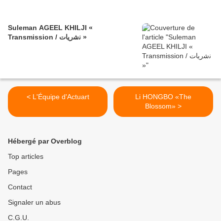
Suleman AGEEL KHILJI «
Transmission / ﻧﺷرﯾﺎت »
< L'Équipe d'Actuart
Li HONGBO «The
Blossom» >
Hébergé par Overblog
Top articles
Pages
Contact
Signaler un abus
C.G.U.