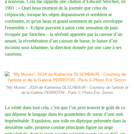
à nouveau. Cela me rappelle une citation d’Edward Steichen, en
1901 : « Quel beau moment de la journée que celui du
crépuscule, lorsque les objets disparaissent et semblent se
confondre, et qu'un beau et grand sentiment de paix enveloppe
l'ensemble ». Eclipse parvient à saisir cette sensation de paix
évoquée par Steichen – la sérénité apportée par la caresse d’un
amant, la réverbération d’un caisson de basse, le baiser d’un
inconnu sous kétamine, la direction donnée par une cane à ses
canetons.
"My Muses", 2024 de Katherina OLSCHBAUR - Courtesy de l'artiste et
de la Galerie PERROTIN - Paris © Photo Éric Simon
La vérité dans tout cela, c’est que l’on peut trouver le goût de ce
qui dépasse le langage dans les gouttelettes de sueur d’une nuit
impénétrable.
Expulsion, une toile en diptyque présentée dans la
deuxième salle, propose comme principale figure un ange
polycéphale, dont la main gauche est tendue vers un au-delà, un