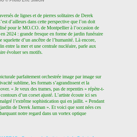
U © Photo Éric SIMON
versés de lignes et de pierres solitaires de Derek
st d’ailleurs dans cette perspective que l’on doit
éalisé pour le MO.CO. de Montpellier à l’occasion de
 en 2024 : grande fresque en forme de jardin funéraire
e squelette d’un ancêtre de l’humanité. Là encore,
in entre la mer et une centrale nucléaire, parle aux
aire évoluer ses motifs.
 picturale parfaitement orchestrée image par image sur
vivacité sublime, les formats s’agrandissent et la
l over. « Je veux des trames, pas de repentirs » répète-t-
 contours d’un corset ajusté. L’artiste écoute ici ses
 malgré l’extrême sophistication qui en jaillit. « Pendant
 jardin de Derek Jarman ». Et voici que sont nées ces
mbarquant notre regard dans un vortex optique