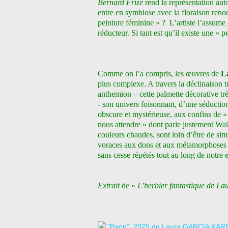
Bernard Frize
rend la représentation au
entre en symbiose avec la floraison renou
peinture féminine » ?
L’artiste l’assume
réducteur. Si tant est qu’il existe une «
Comme on l’a compris, les œuvres de
L
plus complexe. A travers la déclinaison tr
anthemion – cette palmette décorative très
- son univers foisonnant, d’une séductio
obscure et mystérieuse, aux confins de « 
nous attendre » dont parle justement Wal
couleurs chaudes, sont loin d’être de sim
voraces aux dons et aux métamorphoses m
sans cesse répétés tout au long de notre 
Extrait
de «
L’herbier fantastique de L