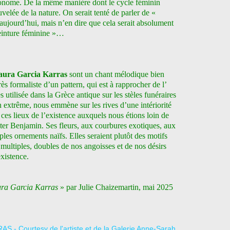
tonome. De la même manière dont le cycle féminin
velée de la nature. On serait tenté de parler de «
 aujourd’hui, mais n’en dire que cela serait absolument
 peinture féminine »…
aura Garcia Karras
sont un chant mélodique bien
ès formaliste d’un pattern, qui est à rapprocher de l’
 utilisée dans la Grèce antique sur les stèles funéraires
n extrême, nous emmène sur les rives d’une intériorité
ces lieux de l’existence auxquels nous étions loin de
ter Benjamin. Ses fleurs, aux courbures exotiques, aux
ples ornements naïfs. Elles seraient plutôt des motifs
ultiples, doubles de nos angoisses et de nos désirs
existence.
aura Garcia Karras
» par Julie Chaizemartin, mai 2025