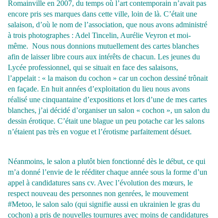
Romainville en 2007, du temps où l’art contemporain n’avait pas
encore pris ses marques dans cette ville, loin de là. C’était une
salaison, d’où le nom de l’association, que nous avons administré
à trois photographes : Adel Tincelin, Aurélie Veyron et moi-
même.
Nous nous donnions mutuellement des cartes blanches
afin de laisser libre cours aux intérêts de chacun. Les jeunes du
Lycée professionnel, qui se situait en face des salaisons,
l’appelait : « la maison du cochon » car un cochon dessiné trônait
en façade. En huit années d’exploitation du lieu nous avons
réalisé une cinquantaine d’expositions et lors d’une de mes cartes
blanches, j’ai décidé d’organiser un salon « cochon », un salon du
dessin érotique. C’était une blague un peu potache car les salons
n’étaient pas très en vogue et l’érotisme parfaitement désuet.
Néanmoins, le salon a plutôt bien fonctionné dès le début, ce qui
m’a donné l’envie de le rééditer chaque année sous la forme d’un
appel à candidatures sans cv.
Avec l’évolution des mœurs, le
respect nouveau des personnes non genrées, le mouvement
#Metoo, le salon salo (qui signifie aussi en ukrainien le gras du
cochon) a pris de nouvelles tournures avec moins de candidatures