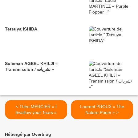
Tetsuya ISHIDA
Suleman AGEEL KHILJI «
Transmission / ﻧﺷرﯾﺎت »
< Théo MERCIER « I
Laurent PROUX « The
Swallow your Tears »
Nature Poem » >
Hébergé par Overblog