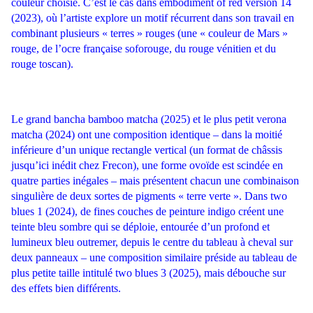
couleur choisie. C’est le cas dans embodiment of red version 14
(2023), où l’artiste explore un motif récurrent dans son travail en
combinant plusieurs « terres » rouges (une
« couleur de Mars »
rouge, de l’ocre française soforouge, du rouge vénitien et du
rouge toscan).
Le
grand
bancha bamboo matcha (2025) et le plus petit verona
matcha (2024) ont une composition
identique – dans la moitié
inférieure d’un unique rectangle vertical (un format de châssis
jusqu’ici
inédit chez Frecon), une forme ovoïde est scindée en
quatre parties inégales – mais présentent chacun
une combinaison
singulière de deux sortes de pigments « terre verte ». Dans two
blues 1 (2024), de
fines couches de peinture indigo créent une
teinte bleu sombre qui se déploie, entourée d’un profond
et
lumineux bleu outremer, depuis le centre du tableau à cheval sur
deux panneaux – une composition
similaire préside au tableau de
plus petite taille intitulé two blues 3 (2025), mais débouche sur
des effets
bien différents.