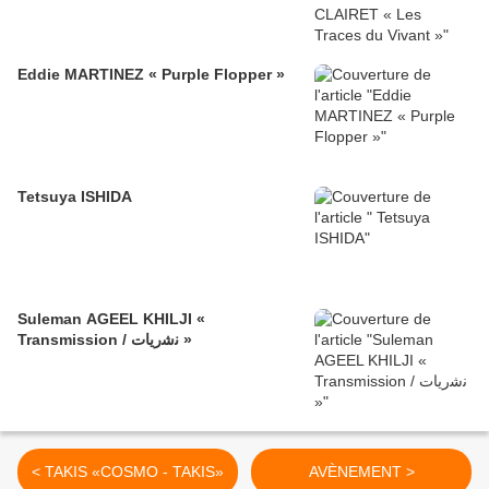
Eddie MARTINEZ « Purple Flopper »
Tetsuya ISHIDA
Suleman AGEEL KHILJI «
Transmission / ﻧﺷرﯾﺎت »
< TAKIS «COSMO - TAKIS»
AVÈNEMENT >