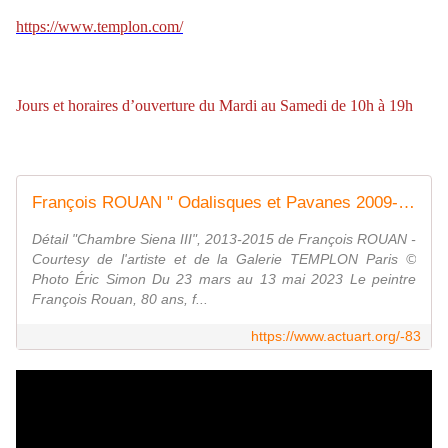
https://www.templon.com/
Jours et horaires d’ouverture du Mardi au Samedi de 10h à 19h
François ROUAN " Odalisques et Pavanes 2009-2020 " - ACTUART by Eric SIMON
Détail "Chambre Siena III", 2013-2015 de François ROUAN -
Courtesy de l'artiste et de la Galerie TEMPLON Paris ©
Photo Éric Simon Du 23 mars au 13 mai 2023 Le peintre
François Rouan, 80 ans, f...
https://www.actuart.org/-83