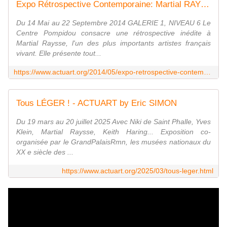
Expo Rétrospective Contemporaine: Martial RAYSSE "RÉTROSPECTIVE 1960 - 2014" - ACTUART by Eric SIMON
Du 14 Mai au 22 Septembre 2014 GALERIE 1, NIVEAU 6 Le
Centre Pompidou consacre une rétrospective inédite à
Martial Raysse, l'un des plus importants artistes français
vivant. Elle présente tout...
https://www.actuart.org/2014/05/expo-retrospective-contemporaine-martial-raysse-retrospective-1960-2014.html
Tous LÉGER ! - ACTUART by Eric SIMON
Du 19 mars au 20 juillet 2025 Avec Niki de Saint Phalle, Yves
Klein, Martial Raysse, Keith Haring... Exposition co-
organisée par le GrandPalaisRmn, les musées nationaux du
XX e siècle des ...
https://www.actuart.org/2025/03/tous-leger.html