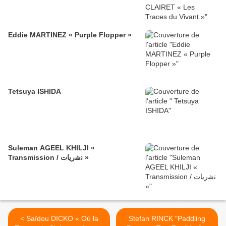
Eddie MARTINEZ « Purple Flopper »
Tetsuya ISHIDA
Suleman AGEEL KHILJI «
Transmission / ﻧﺷرﯾﺎت »
< Saïdou DICKO « Où la
Stefan RINCK "Paddling