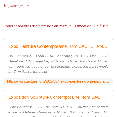
https://ropac.net
Jours et horaires d’ouverture : du mardi au samedi de 10h à 19h.
Expo Peinture Contemporaine: Tom SACHS "AMERICAN HANDMADE PAINTINGS" - ACTUART by Eric SIMON
Du 29 Mars au 3 Mai 2014 Generator, 2013. ET ONE, 2013
Détail de "ONE" Injector, 2007 La galerie Thaddaeus Ropac
est heureuse d'annoncer la septième exposition personnelle
de Tom Sachs dans son ...
https://www.actuart.org/2014/04/expo-peinture-contemporaine-tom-sachs-american-handmade-paintings.html
Exposition Sculpture Contemporaine: Tom SACHS "Ritual" - ACTUART by Eric SIMON
"The Laudress", 2015 de Tom SACHS - Courtesy de l'artiste
et de la Galerie Thaddaeus Ropac © Photo Éric Simon Du