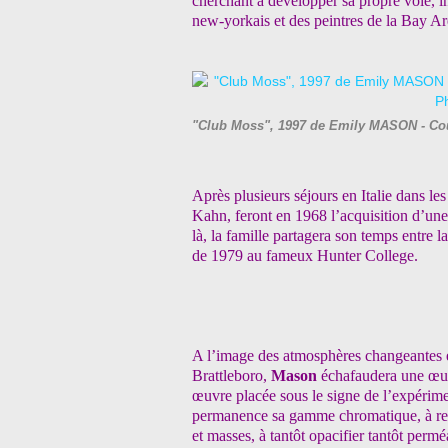
cherchant à développer sa propre voie, ins
new-yorkais et des peintres de la Bay Ar
"Club Moss", 1997 de Emily MASON - Cour
Après plusieurs séjours en Italie dans l
Kahn, feront en 1968 l’acquisition d’une
là, la famille partagera son temps entre
de 1979 au fameux Hunter College.
A l’image des atmosphères changeantes et
Brattleboro,
Mason
échafaudera une œuvre
œuvre placée sous le signe de l’expérimen
permanence sa gamme chromatique, à renou
et masses, à tantôt opacifier tantôt perm