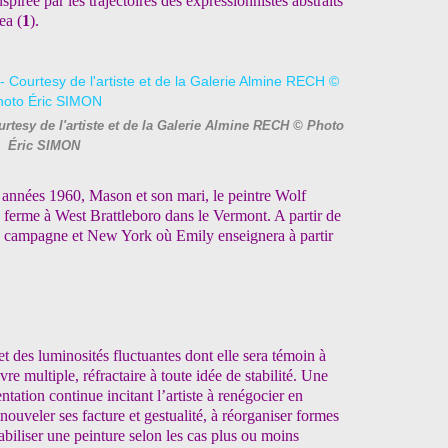
pirée par les trajectoires des expressionnistes abstraits
ea (
1
).
tesy de l'artiste et de la Galerie Almine RECH © Photo
Éric SIMON
es années 1960, Mason et son mari, le peintre Wolf
 ferme à West Brattleboro dans le Vermont. A partir de
 la campagne et New York où Emily enseignera à partir
 des luminosités fluctuantes dont elle sera témoin à
 multiple, réfractaire à toute idée de stabilité. Une
tation continue incitant l’artiste à renégocier en
veler ses facture et gestualité, à réorganiser formes
éabiliser une peinture selon les cas plus ou moins