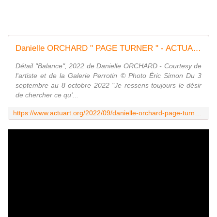
Danielle ORCHARD " PAGE TURNER " - ACTUART by Eric SIMON
Détail "Balance", 2022 de Danielle ORCHARD - Courtesy de
l'artiste et de la Galerie Perrotin © Photo Éric Simon Du 3
septembre au 8 octobre 2022 "Je ressens toujours le désir
de chercher ce qu'...
https://www.actuart.org/2022/09/danielle-orchard-page-turner.html