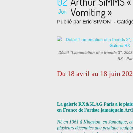
02
Arthur SiMMS « P
Vomiting »
Jun
Publié par Eric SIMON
- Catégo
Détail "Lamentation of a friends 3", 2003
RX - Pa
Du 18 avril au 18 juin 20
La galerie RX&SLAG Paris a le plaisir
en France de l’artiste jamaïquain Ar
Né en 1961 à Kingston, en Jamaïque, et 
plusieurs décennies une pratique sculptur