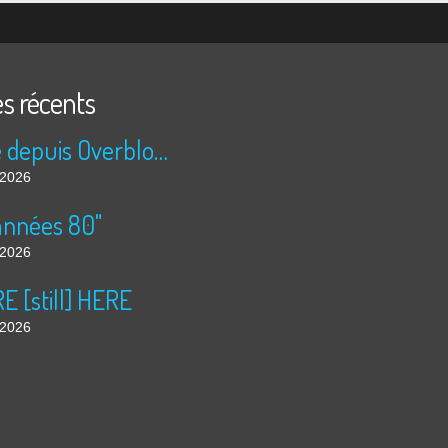
es récents
Publié depuis Overblog et Facebook
t 2026
années 80"
t 2026
 [still] HERE
t 2026