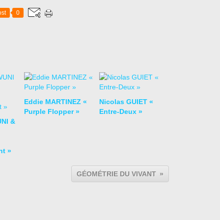
st
0
Eddie MARTINEZ «
Nicolas GUIET «
Purple Flopper »
Entre-Deux »
NI &
nt »
GÉOMÉTRIE DU VIVANT