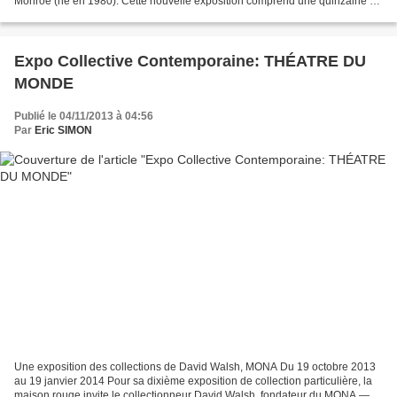
Monroe (né en 1980). Cette nouvelle exposition comprend une quinzaine de
peintures sur papier inédites, ainsi...
Expo Collective Contemporaine: THÉATRE DU
MONDE
Publié le 04/11/2013 à 04:56
Par
Eric SIMON
Une exposition des collections de David Walsh, MONA Du 19 octobre 2013
au 19 janvier 2014 Pour sa dixième exposition de collection particulière, la
maison rouge invite le collectionneur David Walsh, fondateur du MONA —