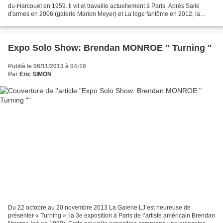
du-Harcouët en 1959. Il vit et travaille actuellement à Paris. Après Salle
d'armes en 2006 (galerie Marion Meyer) et La loge fantôme en 2012, la
galerie Eva Meyer est ravie de présenter...
Expo Solo Show: Brendan MONROE " Turning "
Publié le 06/11/2013 à 04:10
Par
Eric SIMON
Du 22 octobre au 20 novembre 2013 La Galerie LJ est heureuse de
présenter « Turning », la 3e exposition à Paris de l’artiste américain Brendan