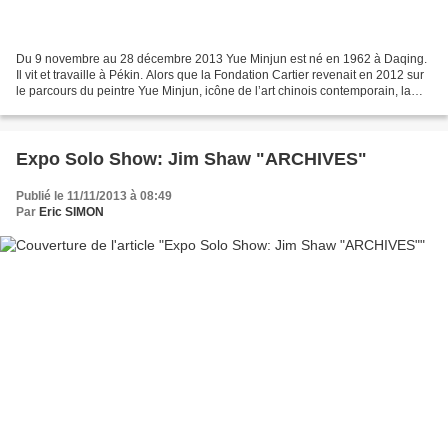
Du 9 novembre au 28 décembre 2013 Yue Minjun est né en 1962 à Daqing.
Il vit et travaille à Pékin. Alors que la Fondation Cartier revenait en 2012 sur
le parcours du peintre Yue Minjun, icône de l’art chinois contemporain, la
Galerie Templon propose cet...
Expo Solo Show: Jim Shaw "ARCHIVES"
Publié le 11/11/2013 à 08:49
Par
Eric SIMON