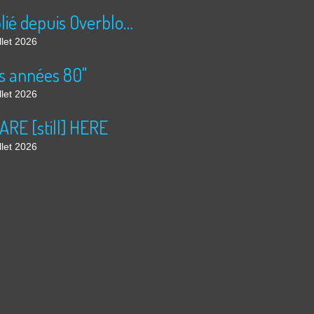
Publié depuis Overblog et Facebook
llet 2026
s années 80"
llet 2026
ARE [still] HERE
llet 2026