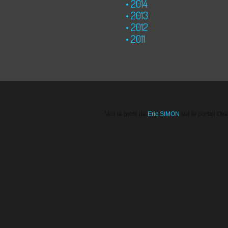
2014
2013
2012
2011
Voir le profil de
Eric SIMON
sur le portail Ov