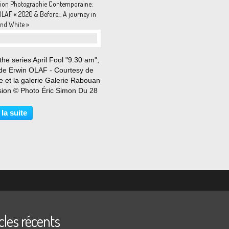
tion Photographie Contemporaine:
LAF « 2020 & Before... A journey in
and White »
he series April Fool "9.30 am",
de Erwin OLAF - Courtesy de
ste et la galerie Galerie Rabouan
ion © Photo Éric Simon Du 28
bre au 31 janvier 2021
ngation jusqu'au 20 mars 2021
 la suite
que je veux montrer, plus que
’est...
cles récents