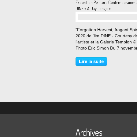
Exposition Peinture Contemporaine: 
DINE « A Day Longer»
"Forgotten Harvest, fragant Spiri
2020 de Jim DINE - Courtesy d
l'artiste et la Galerie Templon ©
Photo Éric Simon Du 7 novemb
24 décembre 2020 A près de 85
Jim Dine, figure incontournable
Lire la suite
l’art contemporain américain, d
chez Templon...
Archives