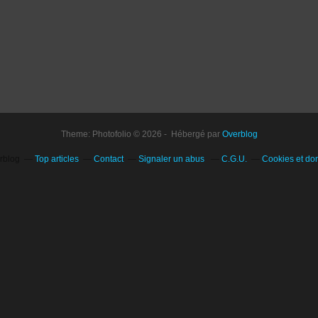
Theme: Photofolio © 2026 - Hébergé par
Overblog
erblog
Top articles
Contact
Signaler un abus
C.G.U.
Cookies et do