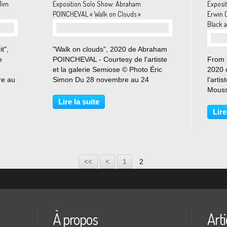
Jim
Exposition Solo Show: Abraham
Exposi
POINCHEVAL « Walk on Clouds »
Erwin O
Black 
t",
"Walk on clouds", 2020 de Abraham
e
POINCHEVAL - Courtesy de l'artiste
From t
et la galerie Semiose © Photo Éric
2020 
re au
Simon Du 28 novembre au 24
l'arti
 ans,
décembre 2020 « J’étais autrefois
Mouss
 de
bien nerveux. Me voici sur une
novem
Lire la suite
évoile
nouvelle voie : Je mets une pomme
Prolo
Lire
sur ma table. Puis je...
« Ce 
tout, c
<<
<
1
2
À propos
Arti