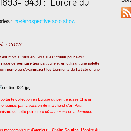
1893-1943) : "L'ordre du
ries :
#Rétrospective solo show
vier 2013
est mort à Paris en 1943. Il est connu pour avoir
chnique de
peinture
très particulière, en utilisant une palette
sionnisme
où s'exprimaient les tourments de l'artiste et une
portante collection en Europe du peintre russe
Chaïm
été réunies par la passion du marchand d’art
Paul
nnisme de cette peinture «
où la mesure et la démence
tion monographique d’ampleur «
Chaïm Soutine. L’ordre du