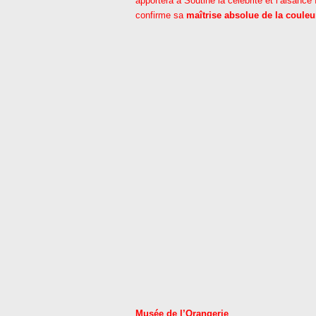
apportera à Soutine la célébrité et l’aisance
confirme sa
maîtrise absolue de la couleur
Musée de l’Orangerie