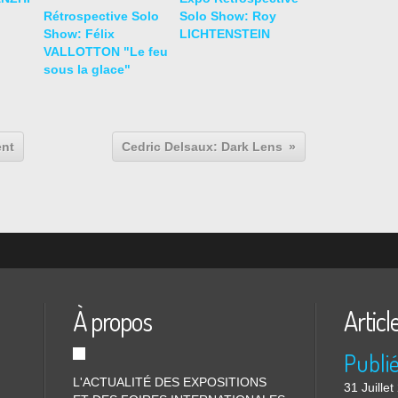
Rétrospective Solo
Solo Show: Roy
Show: Félix
LICHTENSTEIN
VALLOTTON "Le feu
sous la glace"
ent
Cedric Delsaux: Dark Lens
À propos
Articl
L'ACTUALITÉ DES EXPOSITIONS
31 Juille