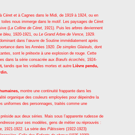
 à Céret et à Cagnes dans le Midi, de 1919 à 1924, ou en
toiles nous immerge dans le motif. Les paysages de Céret
ive (
La Colline de Céret,
1921). Puis les arbres deviennent
e bleu,
1920-1921, ou
Le Grand Arbre de Vence,
1929.
minant dans l’œuvre de Soutine immédiatement après
importance dans les Années 1920.
De simples Glaïeuls,
dont
tantes, sont le prétexte à une explosion de rouge. Cette
nces dans la série consacrée aux
Bœufs écorchés,
1924-
t,
tandis que les volailles mortes et autre
Lièvre pendu,
din.
 humaines,
montre une continuité frappante dans les
ualité organique des couleurs employées pour dépeindre la
les uniformes des personnages, traités comme une
 préside aux deux séries. Mais sous l’apparente rudesse de
tendresse pour ses modèles, gens de métier ou réprouvés :
e,
1921-1922. La série des
Pâtissiers
(1922-1923)