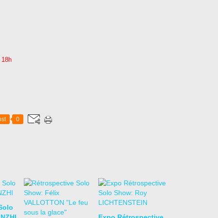
 à 18h
st
0
Solo
ANZHI
Expo Rétrospective