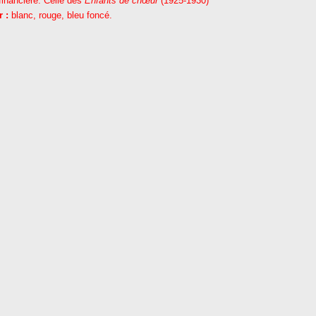
 financière. Celle des
Enfants de chœur
(1925-1930)
 :
blanc, rouge, bleu foncé.