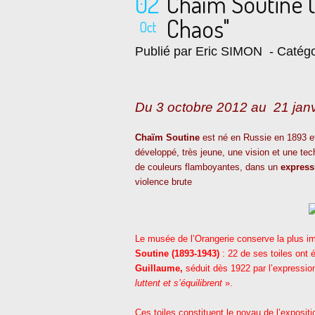
02
Chaïm Soutine (
Chaos"
Oct
Publié par Eric SIMON
- Catégo
Du 3 octobre 2012 au 21 jan
Chaïm Soutine
est né en Russie en 1893 et 
développé, très jeune, une vision et une te
de couleurs flamboyantes, dans un
expres
violence brute
Le musée de l’Orangerie conserve la plus im
Soutine (1893-1943)
: 22 de ses toiles ont 
Guillaume,
séduit dès 1922 par l’expressio
luttent et s’équilibrent
».
Ces toiles constituent le noyau de l’exposi