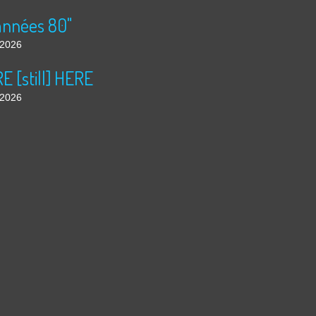
années 80"
t 2026
 [still] HERE
t 2026