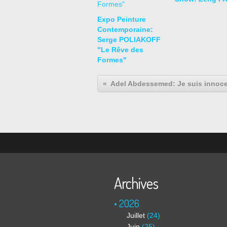
Expo Peinture
Contemporaine:
Serge POLIAKOFF
"Le Rêve des
Formes"
Adel Abdessemed: Je suis innoc
Archives
2026
Juillet
(24)
Juin
(25)