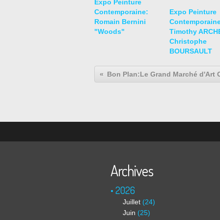
Expo Peinture
Contemporaine:
Expo Peinture
Romain Bernini
Contemporaine
"Woods"
Timothy ARCHE
Christophe
BOURSAULT
Archives
2026
Juillet
(24)
Juin
(25)