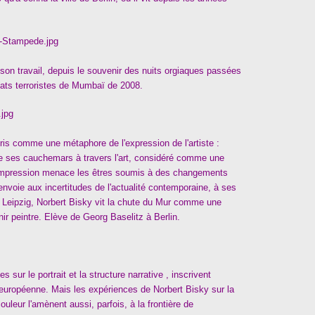
on travail, depuis le souvenir des nuits orgiaques passées
tats terroristes de Mumbaï de 2008.
pris comme une métaphore de l'expression de l'artiste :
se ses cauchemars à travers l'art, considéré comme une
mpression menace les êtres soumis à des changements
envoie aux incertitudes de l'actualité contemporaine, à ses
Leipzig, Norbert Bisky vit la chute du Mur comme une
nir peintre. Elève de Georg Baselitz à Berlin.
sur le portrait et la structure narrative , inscrivent
re européenne. Mais les expériences de Norbert Bisky sur la
uleur l'amènent aussi, parfois, à la frontière de