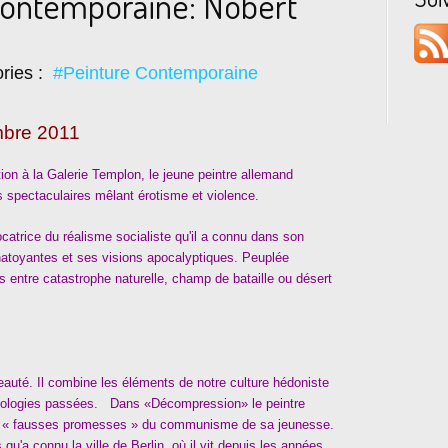
Contemporaine: Nobert
ries :
#Peinture Contemporaine
bre 2011
on à la Galerie Templon, le jeune peintre allemand
 spectaculaires mêlant érotisme et violence.
catrice du réalisme socialiste qu'il a connu dans son
atoyantes et ses visions apocalyptiques. Peuplée
 entre catastrophe naturelle, champ de bataille ou désert
eauté. Il combine les éléments de notre culture hédoniste
éologies passées. Dans «Décompression» le peintre
des « fausses promesses » du communisme de sa jeunesse.
 qu'a connu la ville de Berlin, où il vit depuis les années