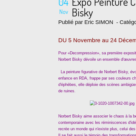
04
Expo Peinture 
Bisky
Nov
Publié par Eric SIMON
- Catégo
DU 5 Novembre au 24 Décem
Pour «Decompression», sa première expositi
Norbert Bisky dévoile un ensemble d'œuvres
La peinture figurative de Norbert Bisky, évo
enfance en RDA, frappe par ses couleurs ch
d'éphèbes, elle déploie des scènes ambigües
de ruines.
Norbert Bisky aime associer le chaos à la b
contemporaine avec les réminiscences d'id
recrée un monde qui n'existe plus, celui 
Il se fait aussi le témoin des transformations