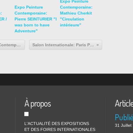
Expo Peinture
Expo Peinture
Contemporaine:
:
Contemporaine:
Mathieu Cherkit
R /
Pierre SEINTURIER "I
"Circulation
was born to have
intérieure"
Adventure"
Bon Plan:Le Grand Marché d'Art Contemporain Bastille
Salon Internationale: Paris Photo 2011
À propos
Articl
L'ACTUALITÉ DES EXPOSITIONS
31 Juille
ET DES FOIRES INTERNATIONALES