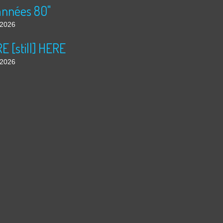
années 80"
t 2026
 [still] HERE
t 2026