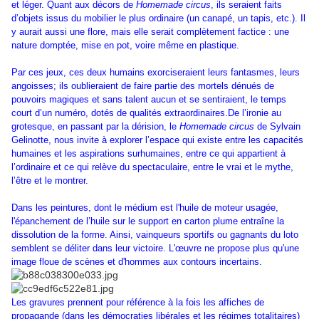
et léger. Quant aux décors de
Homemade circus
, ils seraient faits
d’objets issus du mobilier le plus ordinaire (un canapé, un tapis, etc.). Il
y aurait aussi une flore, mais elle serait complètement factice : une
nature domptée, mise en pot, voire même en plastique.
Par ces jeux, ces deux humains exorciseraient leurs fantasmes, leurs
angoisses; ils oublieraient de faire partie des mortels dénués de
pouvoirs magiques et sans talent aucun et se sentiraient, le temps
court d’un numéro, dotés de qualités extraordinaires.De l’ironie au
grotesque, en passant par la dérision, le
Homemade circus
de Sylvain
Gelinotte, nous invite à explorer l’espace qui existe entre les capacités
humaines et les aspirations surhumaines, entre ce qui appartient à
l’ordinaire et ce qui relève du spectaculaire, entre le vrai et le mythe,
l’être et le montrer.
Dans les peintures, dont le médium est l'huile de moteur usagée,
l'épanchement de l’huile sur le support en carton plume entraîne la
dissolution de la forme. Ainsi, vainqueurs sportifs ou gagnants du loto
semblent se déliter dans leur victoire. L'œuvre ne propose plus qu'une
image floue de scènes et d'hommes aux contours incertains.
Les gravures prennent pour référence à la fois les affiches de
propagande (dans les démocraties libérales et les régimes totalitaires)