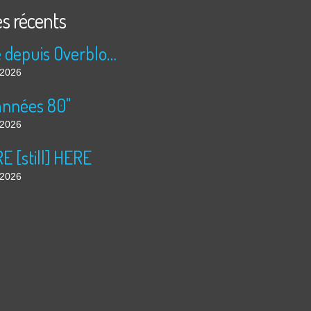
es récents
Publié depuis Overblog et Facebook
t 2026
années 80"
t 2026
 [still] HERE
t 2026