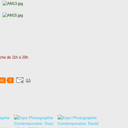
nche de 11h à 20h.
st
0