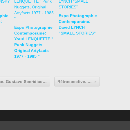
phie
Expo Photographie
:
Contemporaine:
Expo Photographie
David LYNCH
Contemporaine:
"SMALL STORIES"
Youri LENQUETTE "
Punk Nuggets,
Original Artyfacts
1977 - 1985 "
Expo Photographie Contemporaine: Gustavo Speridiao "Géométrie, Montage,Équilibrage, Photos et Vidéos"
Rétrospective: Jesus Rafaël SOTO