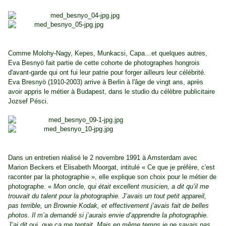
Comme Molohy-Nagy, Kepes, Munkacsi, Capa…et quelques autres,
Eva Besnyö fait partie de cette cohorte de photographes hongrois
d'avant-garde qui ont fui leur patrie pour forger ailleurs leur célébrité.
Eva Bresnyö (1910-2003) arrive à Berlin à l'âge de vingt ans, après
avoir appris le métier à Budapest, dans le studio du célèbre publicitaire
Jozsef Pésci.
Dans un entretien réalisé le 2 novembre 1991 à Amsterdam avec
Marion Beckers et Elisabeth Moorgat, intitulé « Ce que je préfère, c'est
raconter par la photographie », elle explique son choix pour le métier de
photographe. «
Mon oncle, qui était excellent musicien, a dit qu’il me
trouvait du talent pour la photographie. J’avais un tout petit appareil,
pas terrible, un Brownie Kodak, et effectivement j’avais fait de belles
photos. Il m’a demandé si j’aurais envie d’apprendre la photographie.
J’ai dit oui, que ça me tentait. Mais en même temps je ne savais pas