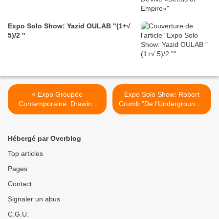
Expo Solo Show: Yazid OULAB "(1+√
5)/2 "
< Expo Groupée
Expo Solo Show: Robert
Contemporaine: Drawing
Crumb "De l'Underground à
Now Paris 2012
la genèse" >
Hébergé par Overblog
Top articles
Pages
Contact
Signaler un abus
C.G.U.