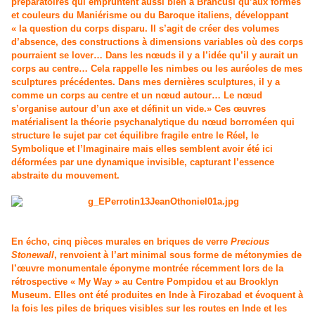
préparatoires qui empruntent aussi bien à Brancusi qu’aux formes
et couleurs du Maniérisme ou du Baroque italiens, développant
« la question du corps disparu. Il s’agit de créer des volumes
d’absence, des constructions à dimensions variables où des corps
pourraient se lover… Dans les nœuds il y a l’idée qu’il y aurait un
corps au centre… Cela rappelle les nimbes ou les auréoles de mes
sculptures précédentes. Dans mes dernières sculptures, il y a
comme un corps au centre et un nœud autour… Le nœud
s’organise autour d’un axe et définit un vide.» Ces œuvres
matérialisent la théorie psychanalytique du nœud borroméen qui
structure le sujet par cet équilibre fragile entre le Réel, le
Symbolique et l’Imaginaire mais elles semblent avoir été ici
déformées par une dynamique invisible, capturant l’essence
abstraite du mouvement.
En écho, cinq pièces murales en briques de verre
Precious
Stonewall
, renvoient à l’art minimal sous forme de métonymies de
l’œuvre monumentale éponyme montrée récemment lors de la
rétrospective « My Way » au Centre Pompidou et au Brooklyn
Museum. Elles ont été produites en Inde à Firozabad et évoquent à
la fois les piles de briques visibles sur les routes en Inde et les