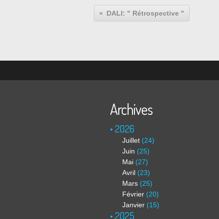
DALI: " Rétrospective "
Archives
2026
Juillet
(24)
Juin
(25)
Mai
(27)
Avril
(23)
Mars
(25)
Février
(20)
Janvier
(15)
2025