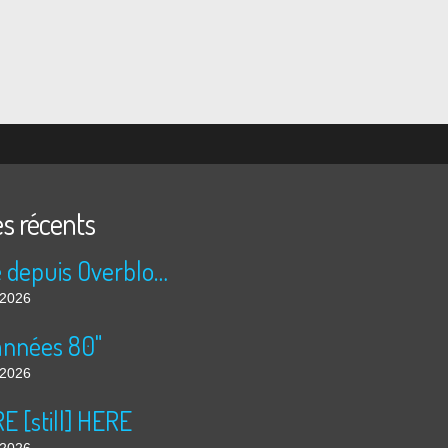
es récents
Publié depuis Overblog et Facebook
t 2026
années 80"
t 2026
 [still] HERE