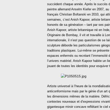
succèdent chaque année. Après le succès 
peintre allemand Anselm Kiefer en 2007, au s
français Christian Boltanski en 2010, qui at
semaines, c’est Anish Kapoor, artiste britan
honorés de sa génération – tant par ses pairs
Anish Kapoor, artiste britannique né en Inde
Originaire de Bombay, il vit et travaille à
internationale, il n’est pas question de se l
sculpture déborde les particularismes géogr
traditions plastiques. Lui-même se présente s
espaces enfermés ou recréant l’immensité d
l’univers matériel. Anish Kapoor habite un 
jouant de toutes les identités pour esquiver
Artiste universel à l’heure de la mondialisa
anticonformisme mais par le génie d’un art qu
les dimensions mêmes de la matière. Défrich
contextes nouveaux et d’expressions vivantes
gigantesque miroir concave reflétant le ciel 