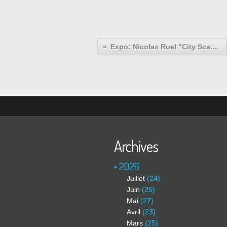
Expo: Nicolas Ruel "City Scape - Projet 8 secondes"
Archives
2026
Juillet
(24)
Juin
(25)
Mai
(27)
Avril
(23)
Mars
(25)