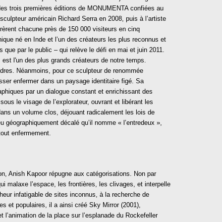
des trois premières éditions de MONUMENTA confiées au
culpteur américain Richard Serra en 2008, puis à l’artiste
tirèrent chacune près de 150 000 visiteurs en cinq
nique né en Inde et l’un des créateurs les plus reconnus et
 que par le public – qui relève le défi en mai et juin 2011.
, est l'un des plus grands créateurs de notre temps.
 Londres. Néanmoins, pour ce sculpteur de renommée
aisser enfermer dans un paysage identitaire figé. Sa
aphiques par un dialogue constant et enrichissant des
ous le visage de l’explorateur, ouvrant et libérant les
ans un volume clos, déjouant radicalement les lois de
lieu géographiquement décalé qu’il nomme « l’entredeux »,
 tout enfermement.
tion, Anish Kapoor répugne aux catégorisations. Non par
i malaxe l’espace, les frontières, les clivages, et interpelle
eur infatigable de sites inconnus, à la recherche de
 et populaires, il a ainsi créé Sky Mirror (2001),
et l’animation de la place sur l’esplanade du Rockefeller