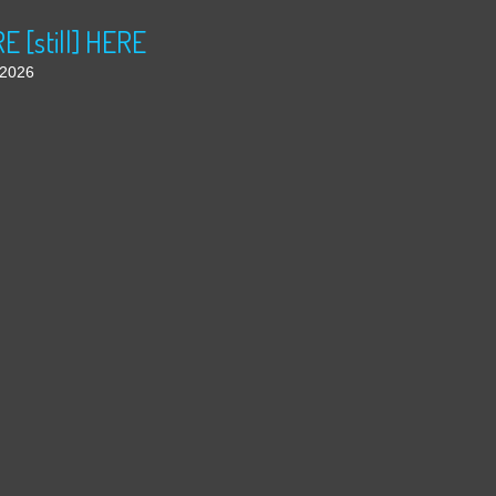
 [still] HERE
t 2026