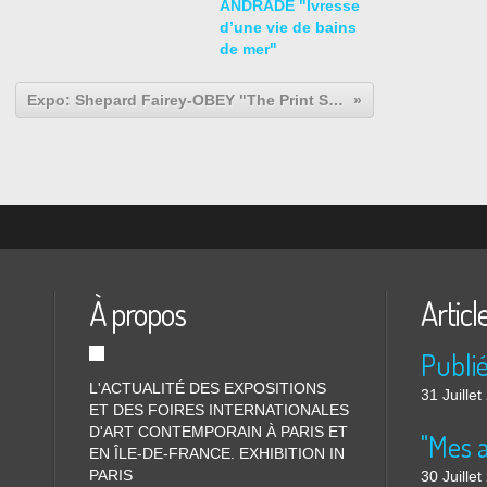
ANDRADE "Ivresse
d’une vie de bains
de mer"
Expo: Shepard Fairey-OBEY "The Print Show (rétropective 2004-2011)
À propos
Articl
L'ACTUALITÉ DES EXPOSITIONS
31 Juille
ET DES FOIRES INTERNATIONALES
D'ART CONTEMPORAIN À PARIS ET
"Mes 
EN ÎLE-DE-FRANCE. EXHIBITION IN
PARIS
30 Juille