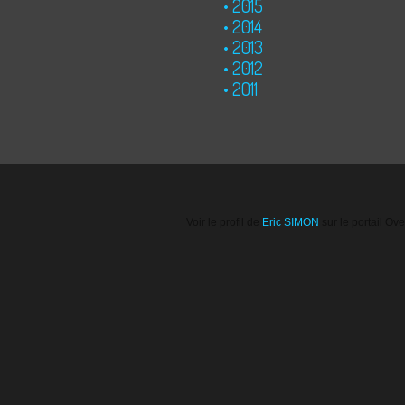
2015
2014
2013
2012
2011
Voir le profil de
Eric SIMON
sur le portail Ov