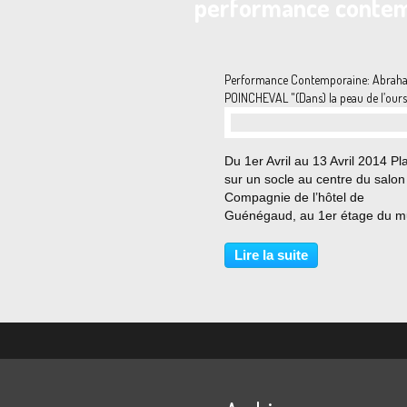
performance conte
Performance Contemporaine: Abrah
POINCHEVAL "(Dans) la peau de l’ours
Du 1er Avril au 13 Avril 2014 Pla
sur un socle au centre du salon
Compagnie de l’hôtel de
Guénégaud, au 1er étage du m
de la Chasse et de la Nature, l
d’un ours naturalisé sera habite
Lire la suite
l’artiste performeur pendant 13
jours,...