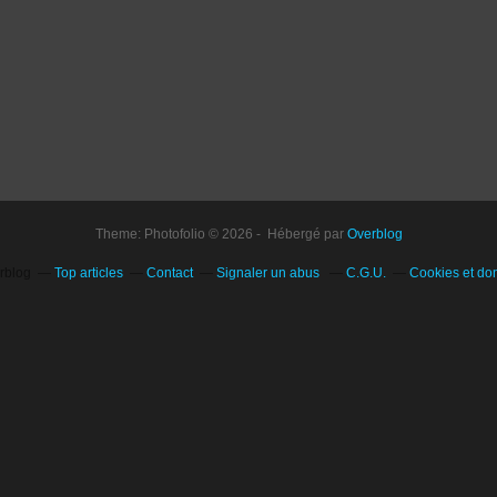
Theme: Photofolio © 2026 - Hébergé par
Overblog
erblog
Top articles
Contact
Signaler un abus
C.G.U.
Cookies et do