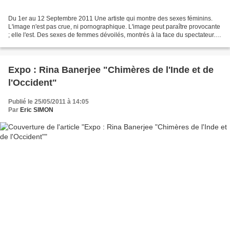
Du 1er au 12 Septembre 2011 Une artiste qui montre des sexes féminins.
L'image n'est pas crue, ni pornographique. L'image peut paraître provocante
; elle l'est. Des sexes de femmes dévoilés, montrés à la face du spectateur.
Des jambes coupées, des talons...
Expo : Rina Banerjee "Chimères de l'Inde et de
l'Occident"
Publié le 25/05/2011 à 14:05
Par
Eric SIMON