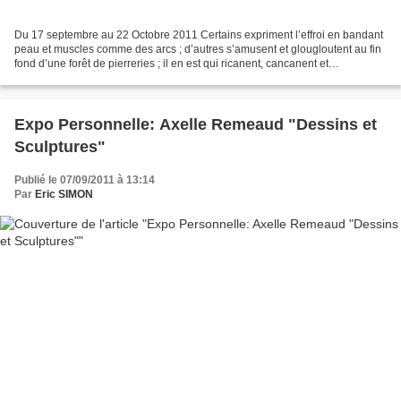
Du 17 septembre au 22 Octobre 2011 Certains expriment l’effroi en bandant
peau et muscles comme des arcs ; d’autres s’amusent et glougloutent au fin
fond d’une forêt de pierreries ; il en est qui ricanent, cancanent et
s’esclaffent, d’autres qu’on a encordées...
Expo Personnelle: Axelle Remeaud "Dessins et
Sculptures"
Publié le 07/09/2011 à 13:14
Par
Eric SIMON