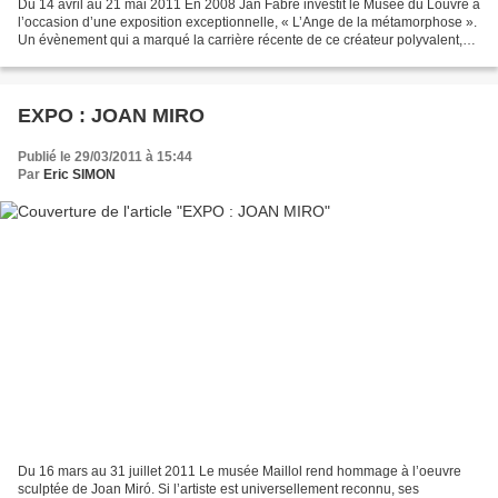
Du 14 avril au 21 mai 2011 En 2008 Jan Fabre investit le Musée du Louvre à
l’occasion d’une exposition exceptionnelle, « L’Ange de la métamorphose ».
Un évènement qui a marqué la carrière récente de ce créateur polyvalent,
reconnu internationalement depuis...
EXPO : JOAN MIRO
Publié le 29/03/2011 à 15:44
Par
Eric SIMON
Du 16 mars au 31 juillet 2011 Le musée Maillol rend hommage à l’oeuvre
sculptée de Joan Miró. Si l’artiste est universellement reconnu, ses