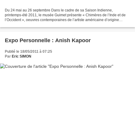
Du 24 mai au 26 septembre Dans le cadre de sa Saison Indienne,
printemps-été 2011, le musée Guimet présente « Chimères de l’Inde et de
l’Occident », oeuvres contemporaines de l’artiste américaine d’origine
indienne Rina Banerjee. Installées au coeur des...
Expo Personnelle : Anish Kapoor
Publié le 18/05/2011 à 07:25
Par
Eric SIMON