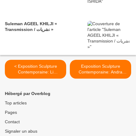
Suleman AGEEL KHILJI «
Transmission / ﻧﺷرﯾﺎت »
< Exposition Sculpture
Exposition Sculpture
Contemporaine: Li
Contemporaine: Andra
HONGBO « ALL IS
URSUTA >
ILLUSION»
Hébergé par Overblog
Top articles
Pages
Contact
Signaler un abus