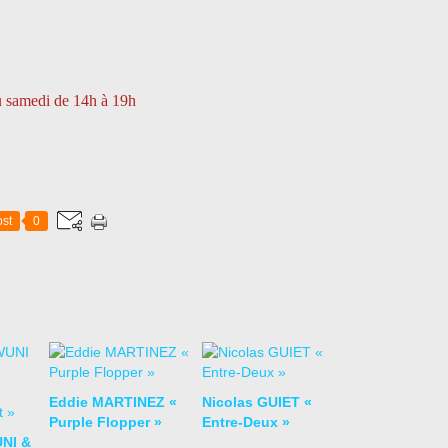
au samedi de 14h à 19h
st
0
Eddie MARTINEZ «
Nicolas GUIET «
Purple Flopper »
Entre-Deux »
NI &