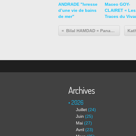
ANDRADE "Ivresse
Maceo GOY-
d’une vie de bains
CLAIRET « Les
de mer"
Traces du Viva
Bilal HAMDAD « Paname »
Archives
2026
Juillet
(24)
Juin
(25)
Mai
(27)
Avril
(23)