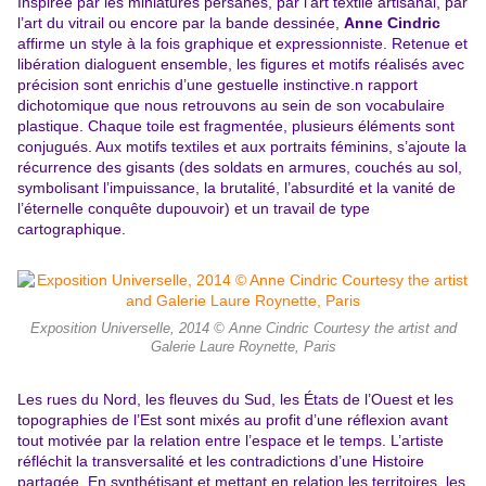
Inspirée par les miniatures persanes, par l’art textile artisanal, par
l’art du vitrail ou encore par la bande dessinée,
Anne Cindric
affirme un style à la fois graphique et expressionniste. Retenue et
libération dialoguent ensemble, les figures et motifs réalisés avec
précision sont enrichis d’une gestuelle instinctive.n rapport
dichotomique que nous retrouvons au sein de son vocabulaire
plastique. Chaque toile est fragmentée, plusieurs éléments sont
conjugués. Aux motifs textiles et aux portraits féminins, s’ajoute la
récurrence des gisants (des soldats en armures, couchés au sol,
symbolisant l’impuissance, la brutalité, l’absurdité et la vanité de
l’éternelle conquête dupouvoir) et un travail de type
cartographique.
Exposition Universelle, 2014 © Anne Cindric Courtesy the artist and
Galerie Laure Roynette, Paris
Les rues du Nord, les fleuves du Sud, les États de l’Ouest et les
topographies de l’Est sont mixés au profit d’une réflexion avant
tout motivée par la relation entre l’espace et le temps. L’artiste
réfléchit la transversalité et les contradictions d’une Histoire
partagée. En synthétisant et mettant en relation les territoires, les