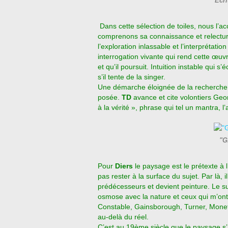
"Ecri
Dans cette sélection de toiles, nous l’
comprenons sa connaissance et relecture
l’exploration inlassable et l’interprétation
interrogation vivante qui rend cette œu
et qu’il poursuit. Intuition instable qui 
s’il tente de la singer.
Une démarche éloignée de la recherche 
posée.
TD
avance et cite volontiers Geor
à la vérité », phrase qui tel un mantra, 
"G
Pour
Diers
le paysage est le prétexte à l
pas rester à la surface du sujet. Par là,
prédécesseurs et devient peinture. Le su
osmose avec la nature et ceux qui m’ont 
Constable, Gainsborough, Turner, Mone
au-delà du réel.
C’est au 19ème siècle que le paysage s’