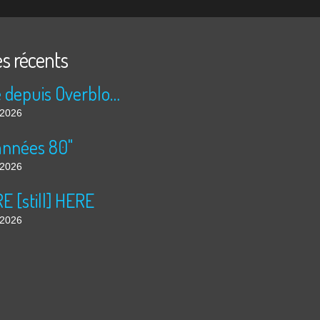
es récents
Publié depuis Overblog et Facebook
t 2026
années 80"
t 2026
 [still] HERE
t 2026