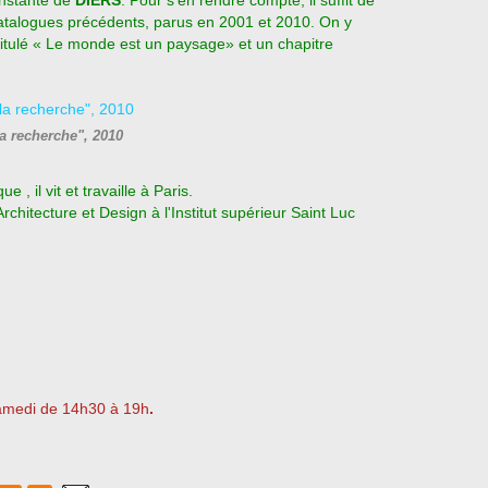
nstante de
DIERS
. Pour s’en rendre compte, il suffit de
 catalogues précédents, parus en 2001 et 2010. On y
titulé « Le monde est un paysage» et un chapitre
la recherche", 2010
, il vit et travaille à Paris.
rchitecture et Design à l'Institut supérieur Saint Luc
samedi de 14h30 à 19h
.