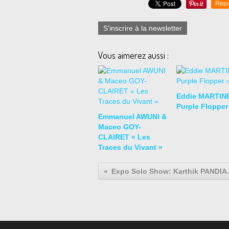
Repo
S'inscrire à la newsletter
Vous aimerez aussi :
Eddie MARTIN
Purple Flopper
Emmanuel AWUNI &
Maceo GOY-
CLAIRET « Les
Traces du Vivant »
Expo Solo Sh