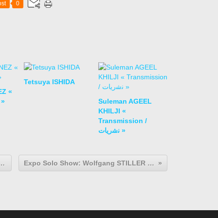
st
0
Tetsuya ISHIDA
EZ «
 »
Suleman AGEEL
KHILJI «
Transmission /
ﻧﺷرﯾﺎت »
ow: Karthik PANDIAN "Confessions"
Expo Solo Show: Wolfgang STILLER « Impermanence »