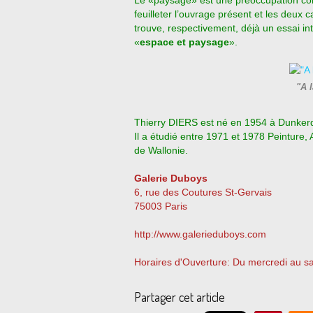
Le «paysage» est une préoccupation co
feuilleter l’ouvrage présent et les deux
trouve, respectivement, déjà un essai in
«
espace et paysage
».
"A 
Thierry DIERS est né en 1954 à Dunkerque 
Il a étudié entre 1971 et 1978 Peinture, A
de Wallonie.
Galerie Duboys
6, rue des Coutures St-Gervais
75003 Paris
http://www.galerieduboys.com
Horaires d'Ouverture: Du mercredi au 
Partager cet article