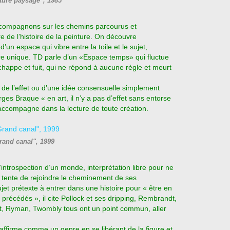
ture paysage", 1985
accompagnons sur les chemins parcourus et
 de l’histoire de la peinture. On découvre
 d’un espace qui vibre entre la toile et le sujet,
vre unique. TD parle d’un «Espace temps» qui fluctue
s’échappe et fuit, qui ne répond à aucune règle et meurt
de l’effet ou d’une idée consensuelle simplement
ges Braque « en art, il n’y a pas d’effet sans entorse
l’accompagne dans la lecture de toute création.
rand canal", 1999
’introspection d’un monde, interprétation libre pour ne
 il tente de rejoindre le cheminement de ses
jet prétexte à entrer dans une histoire pour « être en
précédés », il cite Pollock et ses dripping, Rembrandt,
t, Ryman, Twombly tous ont un point commun, aller
affirme comme un genre en se libérant de la figure et