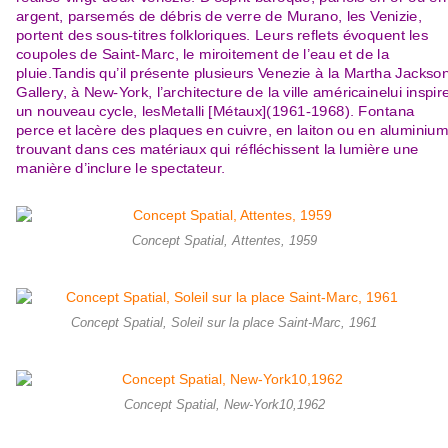
argent,
parsemés de débris de verre de Murano, les
Venizie
,
portent des sous
-
titres folkloriques. Leurs reflets évoquent les
coupoles de Saint
-
Marc, le miroitement de l’eau et de la
pluie.Tandis qu’il présente plusieurs
Venezie
à la Martha Jackso
Gallery, à New
-
York,
l’architecture de la ville américaine
lui inspir
un nouveau cycle, les
Metalli [Métaux]
(1961
-
1968). Fontana
perce et lacère des plaques
en cuivre, en laiton ou en aluminium
trouvant dans ces matériaux qui réfléchissent la lumière une
manière d’inclure le spect
ateur.
Concept Spatial, Attentes, 1959
Concept Spatial, Soleil sur la place Saint-Marc, 1961
Concept Spatial, New-York10,1962