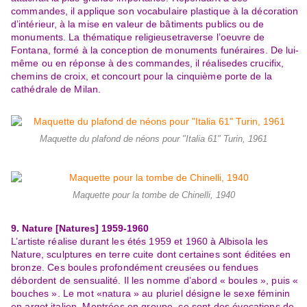
commandes, il appliqu
e son
vocabu
laire plastique à la décoration
d’intérieur, à la mise en valeur de bâtiments publics ou de
monuments. La thématique religieuse
traverse l’oeuvre de
Fontana, formé à la conception de monuments funéraires. De lui
-
même ou en réponse à des command
es, il réalise
des crucifix,
chemins de croix, et concourt pour la cinquième porte de la
cathédrale de Milan.
Maquette du plafond de néons pour "Italia 61" Turin, 1961
Maquette pour la tombe de Chinelli, 1940
9. Nature [Natures]
1959
-
1960
L’artiste réalise durant les étés 1959 et 1960 à Albisola les
Nature
, sculptures en terre cuite dont certaines sont éditées en
bronze. Ces
boules profondément creusées ou fendues
débordent
de sensualité. Il les nomme d’abord « boules », puis «
bouches ». Le mot «
natura » au pluriel désigne le sexe féminin
en argot italien. Montrées en groupe, ce sont des évocations de