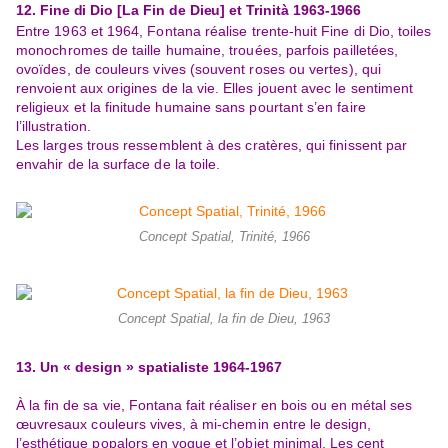
12. Fine di Dio [La Fin
de Dieu]
et
Trinità
1963
-1966
Entre 1963 et 1964, Fontana réalise trente-
huit
Fine di Dio
, toiles
monochromes de taille humaine, trouées, parfois pailletées,
ovoïdes,
de couleurs vives (souvent roses ou vertes), qui
renvoient aux origines de la vie. El
les jouent avec le sentiment
religieux et la finitude
humaine sans pourtant s’en faire
l’illustration.
Les larges trous ressemblent à des cratères, qui finissent par
envahir de la
surface de la
toile.
Concept Spatial, Trinité, 1966
Concept Spatial, la fin de Dieu, 1963
13. Un « design » spatialiste 1964
-
1967
À la fin de sa vie, Fontana fait réaliser en bois ou en métal ses
œuvres
aux couleurs vives, à mi
-
chemin entre le design,
l’esthétique pop
alors en vogue et l’objet minimal. Les cent