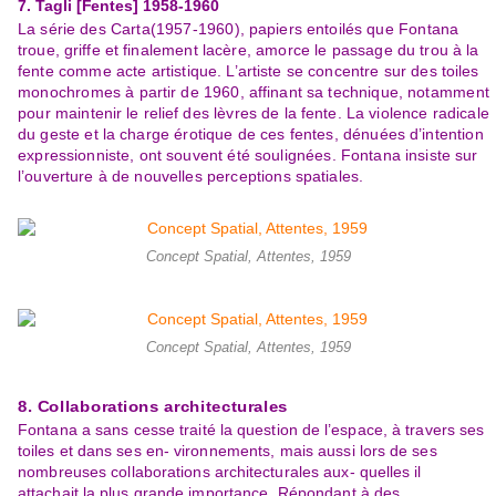
7. Tagli [Fentes]
1958
-
1960
La série des Carta
(1
957
-
1960), papiers entoilés que Fontana
troue, griffe et finalement lacère, amorce le passage du trou à la
fente
comme acte artistique. L’artiste se concentre sur des toiles
monochromes à partir de 1960, affinant sa technique, notamment
p
our
maintenir le r
elief des lèvres de la fente. La violence radicale
du geste et la charge érotique de ces fentes, dénuées d’intention
expressionniste, ont souvent été soulignées. Fontana insiste sur
l’ouverture à de nouvelles perceptions spatiales.
Concept Spatial, Attentes, 1959
Concept Spatial, Attentes, 1959
8. Collaborations architecturales
Fontana a sans cesse traité la question de l’espace, à travers ses
toiles et dans ses
en- vironnements, mais aussi lors de ses
nombreuses
collaborations architecturales aux- quelles il
atta
chait la plus grande importance. Répondant à des