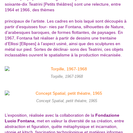
soixante
-
dix
Teatrini [Petits théâtres]
sont une relecture, entre
1964 et 1966, des
thèmes
principaux de l’artiste. Les cadres en bois laqué sont découpés à
partir d’esquisses four- nies par Fontana, silhouettes de Nature,
d’arabesques baroques, de formes flottantes, de paysages. En
1967, Fontana fait réaliser à partir de dessins une trenta
ine
d’
Ellissi [Ellipses]
à l’aspect usiné, ainsi que des sculptures en
métal sur pied. Sortes de déclinai- sons des Teatrini, ces objets
inclassables
ouvrent le spatialisme à la production mécanisée.
Torpille, 1967-1968
Concept Spatial, petit théatre, 1965
L’exposition, réalisée avec la collaboration de la
Fondazione
Lucio Fontana
, met en valeur la diversité de sa création, entre
abstraction et figuration, quête métaphysique et incarnation,
utopie et kitsch, fascination technologique et matières informes.