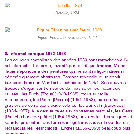
Bataille, 1974
Figure Féminine avec fleurs, 1948
6
. Informel baroque
1952
-
1958
Les oeuvres spatialistes des années 1950 sont rattachées à l’«
art informel ». Le terme, inventé par le critique français Michel
Tapié,
s’applique à des peintures qui ne sont ni figu- ratives ni
géométriquement abstraites. Fontana revendique un esprit
baroque dan
s son Manifeste technique de 1951. Ses oeuvres
trouées s’organisent en séries définies selon les maté
riaux
utilisés : les
Buchi [Trous]
(1949
-
1968), trous sur toile
monochrome, les Pietre [Pierres] (1951
-
1958), parsemées de
graviers de verre translucide colorés, les Barrochi [Baroques]
(1954
-
1957), à la gestualité et aux contrastes marqués, les Gessi
[Pastel à base de plâtre]
(1954
-
1958), aux rendus
dramatiques et
sourds, présentant des formes irrégulières souvent ovoïdes ou
rectangulaires, les
Inchiostri [Encres](1956
-
1959),
beaucoup plus
vaporeuses.