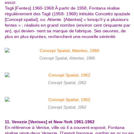
essor.
Tagli [Fentes] 1960
-
1968
À partir de 1958, Fontana réalise
régulièrement des Tagli (1958-
1968) intitulés
Concetto spaziale
[Concept spatial]
, ou
Attente
[Attentes]
« lorsqu’il y a plusieurs
fentes » ; réalisés en grand nombre (environ cent cinquante par
an), qui devien- nent sa marque de
fabrique. Ses oeuvres, de
plus en plus épurées, rech
erchent une nouvelle sérénité.
Concept Spatial, Attentes, 1966
Concept Spatial, 1962
Concept Spatial, 1962
11. Venezie [Venises]
et
New
-
York
1961
-1962
En référence à Venise, ville où il a souvent exposé, Fontana
réalise vingt-deux Venezie
. D’esprit baroque, parfois en or ou en