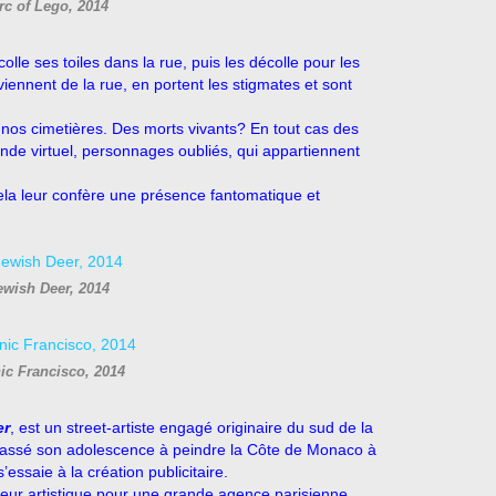
rc of Lego, 2014
colle ses toiles dans la rue, puis les décolle pour les
 viennent de la rue, en portent les stigmates et sont
 nos cimetières. Des morts vivants? En tout cas des
nde virtuel, personnages oubliés, qui appartiennent
cela leur confère une présence fantomatique et
ewish Deer, 2014
ic Francisco, 2014
er
, est un street-artiste engagé originaire du sud de la
 passé son adolescence à peindre la Côte de Monaco à
s’essaie à la création publicitaire.
teur artistique pour une grande agence parisienne.