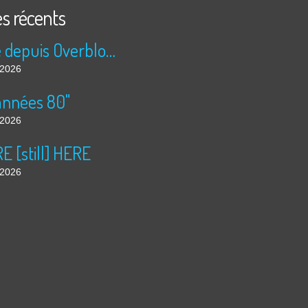
es récents
Publié depuis Overblog et Facebook
t 2026
années 80"
t 2026
 [still] HERE
t 2026