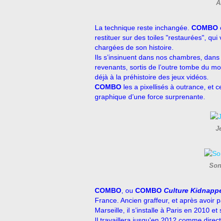
A
La technique reste inchangée.
COMBO
restituer sur des toiles "restaurées", qui
chargées de son histoire.
Ils s’insinuent dans nos chambres, dans
revenants, sortis de l’outre tombe du mo
déjà à la préhistoire des jeux vidéos.
COMBO
les a pixellisés à outrance, et 
graphique d’une force surprenante.
J
Son
COMBO
, ou
COMBO
Culture Kidnapp
France. Ancien graffeur, et après avoir
Marseille, il s’installe à Paris en 2010 et 
Il travaillera jusqu'en 2012 comme direc