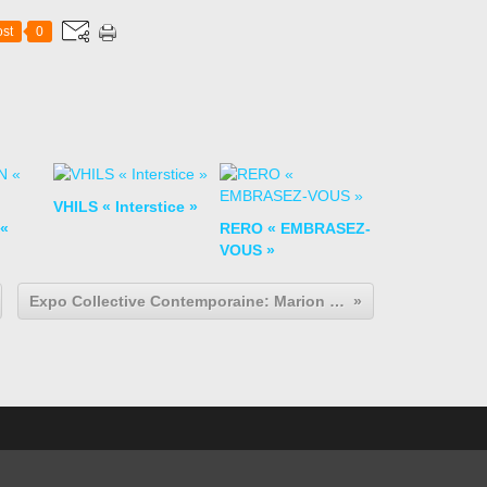
st
0
VHILS « Interstice »
 «
RERO « EMBRASEZ-
VOUS »
Expo Collective Contemporaine: Marion DAVOUT invite Emilie BAZUS " Fairy Tales"