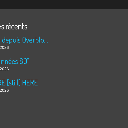
es récents
Publié depuis Overblog et Facebook
t 2026
années 80"
t 2026
 [still] HERE
t 2026