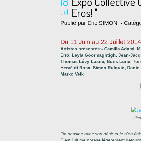
18
Expo Collective
Eros! "
Jul
Publié par Eric SIMON
- Catégo
Du 11 Juin au 22 Juillet 2014
Artistes présentés:- Camilla Adami, M
Erró, Leyla Goormaghtigh, Jean-Jacqu
Thomas Lévy-Lasne, Boris Lurie, Tom
Hervé di Rosa, Simon Rulquin, Daniel
Marko Velk
Je
On dessine avec son désir et je n’en fini
C’est l’ultime phrase légèrement détour