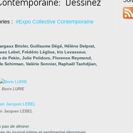
 Contemporaine: "Dessinez
ries :
#Expo Collective Contemporaine
argaux Bricler, Guillaume Dégé, Hélène Delprat,
es Lebel, Frédéric Léglise, Iris Levasseur,
 de Pekin, Julie Polidoro, Florence Reymond,
le Schirman, Valérie Sonnier, Raphaël Tachdjian,
Boris LURIE
an Jacques LEBEL
s pas de désirer.
née du journal intime et sentimental désormais