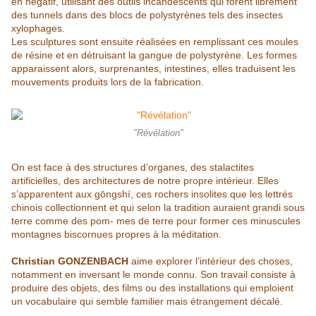
en négatif,
utilisant des outils incandescents qui forent librement
des tunnels dans des blocs de polystyrènes tels des insectes
xylophages.
Les sculptures sont ensuite réalisées
en remplissant ces moules
de résine et en détruisant la gangue de polystyrène. Les
formes
apparaissent alors, surprenantes, intestines, elles traduisent les
mouvements
produits lors de la fabrication.
"Révélation"
On est face à des structures d’organes, des stalactites
artificielles, des architectures de notre propre intérieur. Elles
s’apparentent aux gōngshí, ces rochers insolites que les lettrés
chinois collectionnent et qui selon la tradition auraient grandi sous
terre comme des pom- mes de terre pour former ces minuscules
montagnes biscornues propres à la méditation.
Christian GONZENBACH
aime explorer l’intérieur des choses,
notamment en inversant le monde connu. Son travail consiste à
produire des objets, des films ou des installations qui emploient
un vocabulaire qui semble familier mais étrangement décalé.