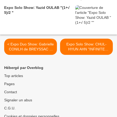
Expo Solo Show: Yazid OULAB "(1+√
5)/2 "
< Expo Duo Show: Gabrielle
Expo Solo Show: CHUL-
CONILH de BREYSSAC et
HYUN AHN "INFINITE
Jules GUISSART « CORPS-
LIGHT" >
ASTRO-SENSIBLE »
Hébergé par Overblog
Top articles
Pages
Contact
Signaler un abus
C.G.U.
Cookies et données personnelles