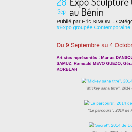
28
Expo Sculpture
au Bénin
Sep
Publié par Eric SIMON
- Catégo
#Expo groupée Contemporaine
Du 9 Septembre au 4 Octob
Artistes représentés : Marius DAN
SAMUZ, Romuald MEVO GUEZO, Gérar
KORBLAH
"Mickey sana titre", 20
"Le parcours", 2014 de