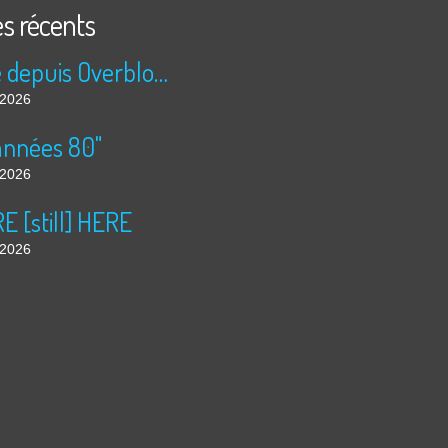
es récents
Publié depuis Overblog et Facebook
t 2026
années 80"
t 2026
 [still] HERE
t 2026