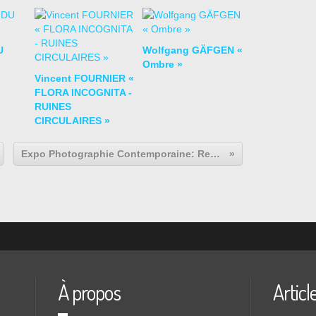
U
Wolfgang GÄFGEN «
Ombre »
Vincent FOURNIER «
FLORA INCOGNITA -
RUINES
CIRCULAIRES »
Expo Photographie Contemporaine: René BURRI "Mouvement"
À propos
Articl