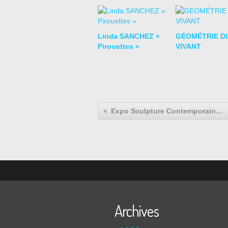
Linda SANCHEZ «
GÉOMÉTRIE D
Pirouettes »
VIVANT
Expo Sculpture Contemporaine: Mickey au Bénin
Archives