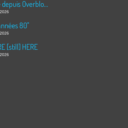
Publié depuis Overblog et Facebook
t 2026
années 80"
t 2026
 [still] HERE
t 2026