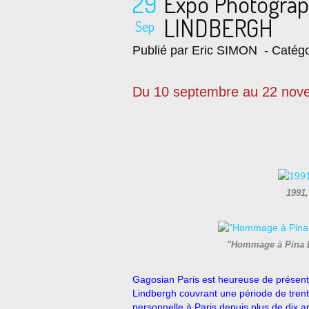
29
Expo Photograp
LINDBERGH
Sep
Publié par Eric SIMON
- Catégo
Du 10 septembre au 22 nov
1991,
"Hommage à Pina B
Gagosian Paris est heureuse de présent
Lindbergh couvrant une période de trente
personnelle à Paris depuis plus de dix a