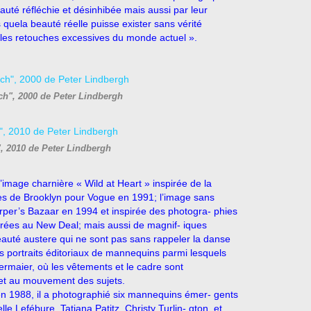
eauté réfléchie et désinhibée mais aussi par leur
quela beauté réelle puisse exister sans vérité
e les retouches excessives du monde actuel ».
ch", 2000 de Peter Lindbergh
, 2010 de Peter Lindbergh
’image charnière « Wild at Heart » inspirée de la
ues de Brooklyn pour Vogue en 1991; l’image sans
arper’s Bazaar en 1994 et inspirée des photogra- phies
ées au New Deal; mais aussi de magnif- iques
auté austere qui ne sont pas sans rappeler la danse
portraits éditoriaux de mannequins parmi lesquels
maier, où les vêtements et le cadre sont
é et au mouvement des sujets.
en 1988, il a photographié six mannequins émer- gents
le Lefébure, Tatjana Patitz, Christy Turlin- gton, et