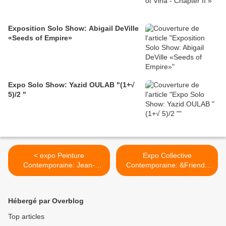
Exposition Solo Show: Abigail DeVille
«Seeds of Empire»
Expo Solo Show: Yazid OULAB "(1+√
5)/2 "
< expo Peinture
Expo Collective
Contemporaine: Jean-
Contemporaine: &Friends
Xavier RENAUD« Leck mich
Collective the UK >
im Arsch »
Hébergé par Overblog
Top articles