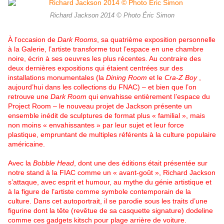
Richard Jackson 2014 © Photo Éric Simon
À l’occasion de
Dark Rooms
, sa quatrième exposition personnelle
à la Galerie, l’artiste transforme tout l’espace en une chambre
noire, écrin à ses oeuvres les plus récentes. Au contraire des
deux dernières expositions qui étaient centrées sur des
installations monumentales (la
Dining Room
et le
Cra-Z Boy
,
aujourd’hui dans les collections du FNAC) – et bien que l’on
retrouve une
Dark Room
qui envahisse entièrement l’espace du
Project Room – le nouveau projet de Jackson présente un
ensemble inédit de sculptures de format plus « familial », mais
non moins « envahissantes » par leur sujet et leur force
plastique, empruntant de multiples référents à la culture populaire
américaine.
Avec la
Bobble Head
, dont une des éditions était présentée sur
notre stand à la FIAC comme un « avant-goût », Richard Jackson
s’attaque, avec esprit et humour, au mythe du génie artistique et
à la figure de l’artiste comme symbole contemporain de la
culture. Dans cet autoportrait, il se parodie sous les traits d’une
figurine dont la tête (revêtue de sa casquette signature) dodeline
comme ces gadgets kitsch pour plage arrière de voiture.