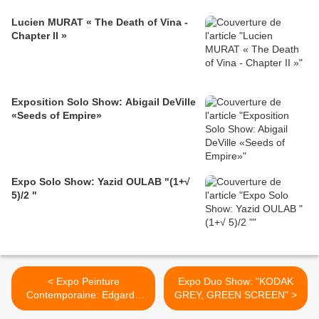
Lucien MURAT « The Death of Vina -
Chapter II »
Exposition Solo Show: Abigail DeVille
«Seeds of Empire»
Expo Solo Show: Yazid OULAB "(1+√
5)/2 "
< Expo Peinture
Expo Duo Show: "KODAK
Contemporaine: Edgardo
GREY, GREEN SCREEN" >
NAVARRO "Nierika"