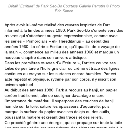
Détail "Ecriture" de Park Seo-Bo Courtesy Galerie Perrotin © Photo
Éric Simon
Après avoir lui-même réalisé des œuvres inspirées de l’art
informel à la fin des années 1950, Park Seo-Bo s'oriente vers des
œuvres qui s'attachent au geste expressionniste, comme avec
les séries « Primordialis » et« Hereditarius » au début des
années 1960. La série « Ecriture », qu'il qualifie de « voyage de
la main », commence au milieu des années 1960 et marque un
nouveau chapitre dans son univers artistique.
Dans les premières œuvres d'« Ecriture », l'artiste couvre ses
toiles de peinture à l'huile gris clair ou crème et trace des lignes
continues au crayon sur les surfaces encore humides. Par cet
acte répétitif et physique, rythmé par son corps, il y inscrit son
univers spirituel.
Au début des années 1980, Park a recours au hanji, un papier
coréen traditionnel, afin de souligner davantage encore
l'importance du matériau. Il superpose des couches de hanji
humide sur la toile, sature les épaisseurs d'aquarelle, puis
marque la surface du papier avec ses doigts ou des outils,
poussant la matière et créant des traces et des reliefs.
Ce procédé génère une énergie, qui se propage sur toute la toile.