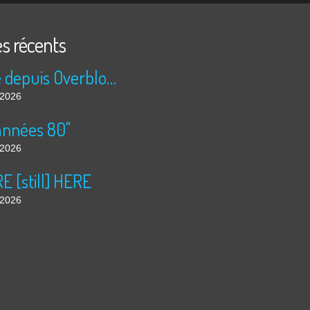
es récents
Publié depuis Overblog et Facebook
t 2026
années 80"
t 2026
 [still] HERE
t 2026