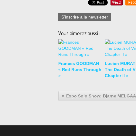
Repo
S'inscrire à la newsletter
Vous aimerez aussi :
Frances GOODMAN
Lucien MURAT
« Red Runs Through
The Death of Vi
»
Chapter II »