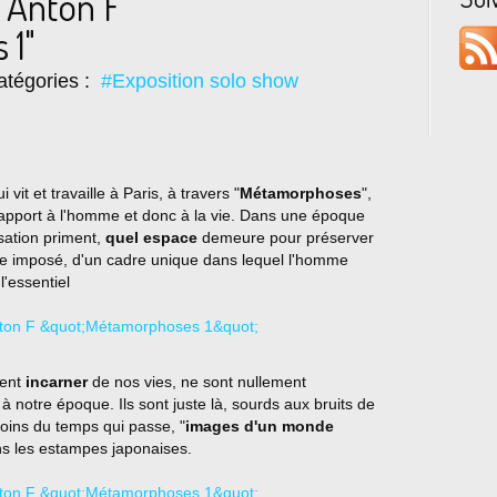
 Anton F
 1"
tégories :
#Exposition solo show
vit et travaille à Paris, à travers "
Métamorphoses
",
rapport à l'homme et donc à la vie. Dans une époque
sation priment,
quel espace
demeure pour préserver
ice imposé, d'un cadre unique dans lequel l'homme
l'essentiel
nent
incarner
de nos vies, ne sont nullement
à notre époque. Ils sont juste là, sourds aux bruits de
moins du temps qui passe, "
images d'un monde
ns les estampes japonaises.