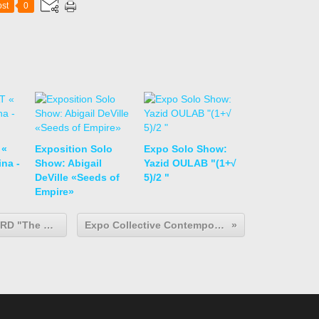
st
0
 «
Exposition Solo
Expo Solo Show:
na -
Show: Abigail
Yazid OULAB "(1+√
DeVille «Seeds of
5)/2 "
Empire»
Expo Solo Show: Bjarne MELGAARD "The Casual Pleasure of Disappointment"
Expo Collective Contemporaine: Pixels of paradise