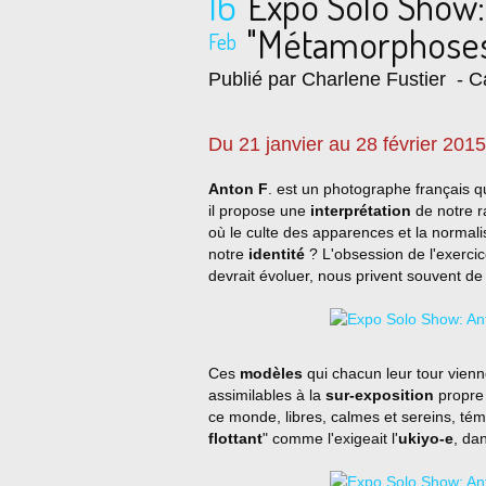
16
Expo Solo Show:
"Métamorphoses
Feb
Publié par Charlene Fustier
- Ca
Du 21 janvier au 28 février 2015
Anton F
. est un photographe français qui 
il propose une
interprétation
de notre 
où le culte des apparences et la normali
notre
identité
? L'obsession de l'exerc
devrait évoluer, nous privent souvent de 
Ces
modèles
qui chacun leur tour vien
assimilables à la
sur-exposition
propre 
ce monde, libres, calmes et sereins, té
flottant
" comme l'exigeait l'
ukiyo-e
, da