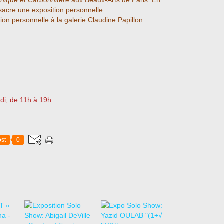
hique
et
Carbonnifère
àux Beaux-Arts de Paris. En
nsacre une exposition personnelle.
ion personnelle à la galerie Claudine Papillon.
di, de 11h à 19h.
st
0