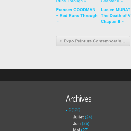
Frances GOODMAN
Lucien MURAT
« Red Runs Through
The Death of Vi
»
Chapter II »
Expo Peinture Contemporaine: Damien Cabanes
Archives
2026
Juillet
(24)
Juin
(25)
Mai
(27)