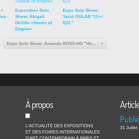
 «
Exposition Solo
Expo Solo Show:
na -
Show: Abigail
Yazid OULAB "(1+√
DeVille «Seeds of
5)/2 "
Empire»
Expo Solo Show: Amanda ROSS-HO "How to Remove Dark Spots"
À propos
Articl
L'ACTUALITÉ DES EXPOSITIONS
31 Juille
ET DES FOIRES INTERNATIONALES
D'ART CONTEMPORAIN À PARIS ET