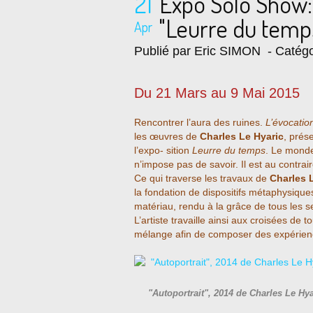
21
Expo Solo Show:
"Leurre du temp
Apr
Publié par Eric SIMON
- Catégo
Du 21 Mars au 9 Mai 2015
Rencontrer l’aura des ruines.
L’évocati
les œuvres de
Charles Le Hyaric
, prés
l’expo- sition
Leurre du temps
. Le monde 
n’impose pas de savoir. Il est au contrair
Ce qui traverse les travaux de
Charles 
la fondation de dispositifs métaphysiqu
matériau, rendu à la grâce de tous les sen
L’artiste travaille ainsi aux croisées de 
mélange afin de composer des expérienc
"Autoportrait", 2014 de Charles Le Hy