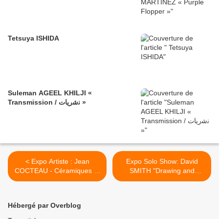
Tetsuya ISHIDA
Suleman AGEEL KHILJI «
Transmission / ﻧﺷرﯾﺎت »
< Expo Artiste : Jean
Expo Solo Show: David
COCTEAU - Céramiques et
SMITH "Drawing and
Dessins -
Sculpture: Acting in Space"
>
Hébergé par Overblog