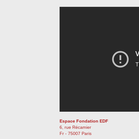
Espace Fondation EDF
6, rue Récamier
Fr - 75007 Paris