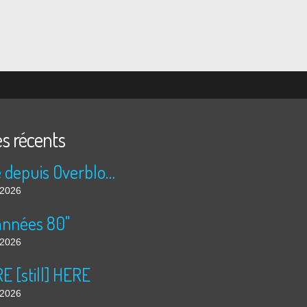
es récents
Publié depuis Overblog et Facebook
t 2026
années 80"
t 2026
 [still] HERE
t 2026