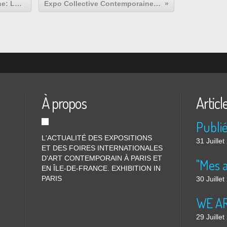
Expo Photographie Contemporaine: Lola ÁLVAREZ BRAVO "Photographies / Mexique"
Expo Collective Contemporaine: HEY! Modern Art & pop Culture / Act III
À propos
Articl
L'ACTUALITÉ DES EXPOSITIONS
31 Juille
ET DES FOIRES INTERNATIONALES
D'ART CONTEMPORAIN À PARIS ET
"Mes 
EN ÎLE-DE-FRANCE. EXHIBITION IN
PARIS
30 Juille
WE ARE
29 Juille