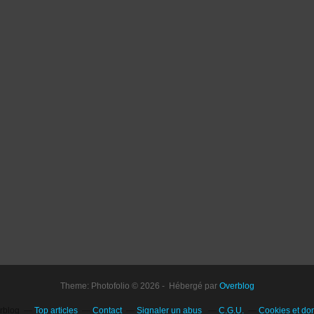
Theme: Photofolio © 2026 - Hébergé par
Overblog
erblog
Top articles
Contact
Signaler un abus
C.G.U.
Cookies et do