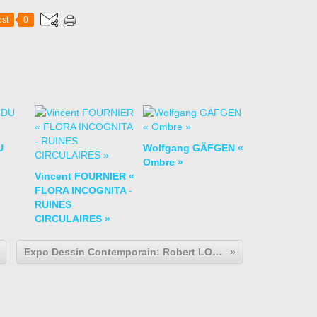
st
0
U
Wolfgang GÄFGEN «
Ombre »
Vincent FOURNIER «
FLORA INCOGNITA -
RUINES
CIRCULAIRES »
Expo Dessin Contemporain: Robert LONGO « Luminous Discontent »