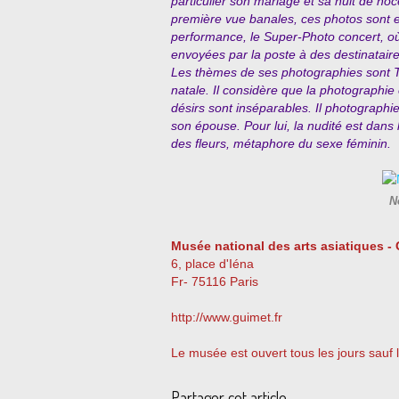
particulier son mariage et sa nuit de no
première vue banales, ces photos sont e
performance, le Super-Photo concert, où 
envoyées par la poste à des destinataire
Les thèmes de ses photographies sont Tok
natale. Il considère que la photographie 
désirs sont inséparables. Il photograp
son épouse. Pour lui, la nudité est dans 
des fleurs, métaphore du sexe féminin.
N
Musée national des arts asiatiques -
6, place d'Iéna
Fr- 75116 Paris
http://www.guimet.fr
Le musée est ouvert tous les jours sauf 
Partager cet article