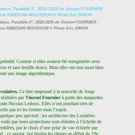
doux, Parallèle II", 2020-2026 de Vincent FOURNIER -
 Galerie RABOUAN MOUSSION © Photo Éric SIMON
rimitif. Comme si elles avaient été enregistrées avec
ou et sans lentille donc). Mais elles ont tout aussi bien
rait une image algorithmique.
rculaires.
Ce titre emprunté à la nouvelle de Jorge
 réalisées par
Vincent Fournier
à partir des maquettes
laude-Nicolas Ledoux. Elles n’ont pourtant rien de
che pas ici les formes mais l’esprit.
quelque peu spectral : les architectes des Lumières
 voilà que leurs projections sont réduites à l’échelle de
mblées, par le choix d’une prise de vue éclairée par
el - ce savant qui équipa les phares au début du 19e