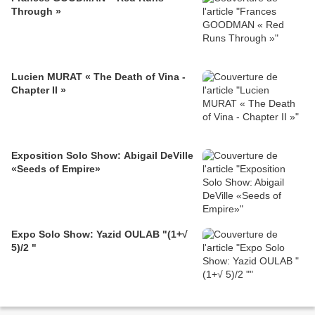
Through »
Lucien MURAT « The Death of Vina -
Chapter II »
Exposition Solo Show: Abigail DeVille
«Seeds of Empire»
Expo Solo Show: Yazid OULAB "(1+√
5)/2 "