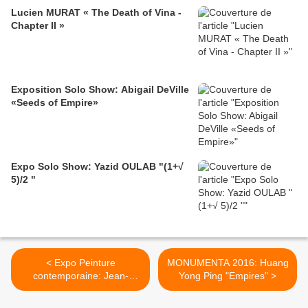
Lucien MURAT « The Death of Vina -
Chapter II »
Exposition Solo Show: Abigail DeVille
«Seeds of Empire»
Expo Solo Show: Yazid OULAB "(1+√
5)/2 "
< Expo Peinture
MONUMENTA 2016: Huang
contemporaine: Jean-
Yong Ping "Empires" >
Michel ABEROLA "Les
détails de l'aventure