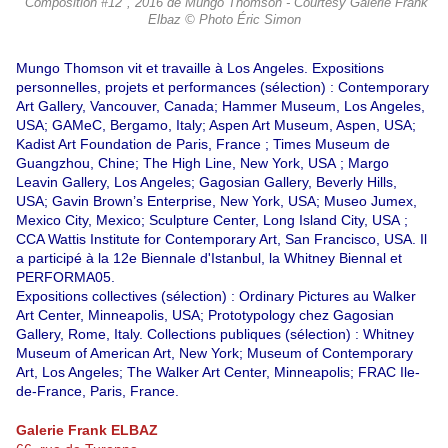
"Composition #12", 2016 de Mungo Thomson - Courtesy Galerie Frank
Elbaz © Photo Éric Simon
Mungo Thomson vit et travaille à Los Angeles. Expositions
personnelles, projets et performances (sélection) : Contemporary
Art Gallery, Vancouver, Canada; Hammer Museum, Los Angeles,
USA; GAMeC, Bergamo, Italy; Aspen Art Museum, Aspen, USA;
Kadist Art Foundation de Paris, France ; Times Museum de
Guangzhou, Chine; The High
Line, New York, USA ; Margo
Leavin Gallery, Los Angeles; Gagosian Gallery, Beverly Hills,
USA; Gavin Brown’s Enterprise, New York, USA; Museo Jumex,
Mexico City, Mexico;
Sculpture Center, Long Island City, USA ;
CCA Wattis Institute for Contemporary Art, San
Francisco, USA. Il
a participé à la 12e Biennale d'Istanbul, la Whitney Biennal et
PERFORMA05.
Expositions collectives (sélection) : Ordinary Pictures au Walker
Art Center, Minneapolis, USA; Prototypology chez Gagosian
Gallery, Rome, Italy. Collections publiques (sélection) : Whitney
Museum of American Art, New York; Museum of
Contemporary
Art, Los Angeles; The Walker Art Center, Minneapolis; FRAC Ile-
de-France, Paris, France.
Galerie Frank ELBAZ