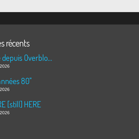
es récents
Publié depuis Overblog et Facebook
t 2026
années 80"
t 2026
 [still] HERE
t 2026